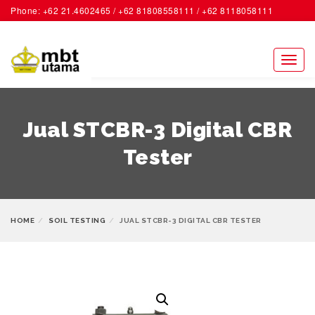
Phone: +62 21.4602465 / +62 81808558111 / +62 8118058111
ACCOUNT
Toggl
naviga
Jual STCBR-3 Digital CBR
Tester
HOME
SOIL TESTING
JUAL STCBR-3 DIGITAL CBR TESTER