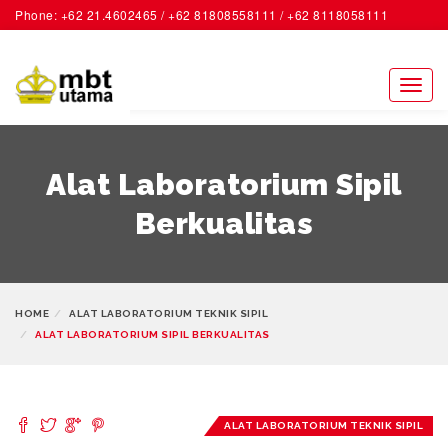
Phone: +62 21.4602465 / +62 81808558111 / +62 8118058111
ACCOUNT
Toggl
naviga
Alat Laboratorium Sipil
Berkualitas
HOME
ALAT LABORATORIUM TEKNIK SIPIL
ALAT LABORATORIUM SIPIL BERKUALITAS
ALAT LABORATORIUM TEKNIK SIPIL